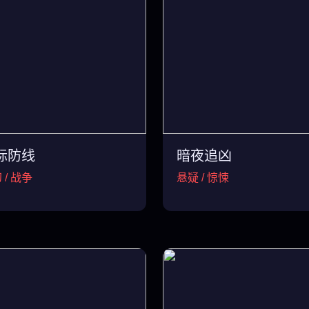
际防线
暗夜追凶
 / 战争
悬疑 / 惊悚