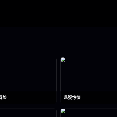
冒险
悬疑惊悚