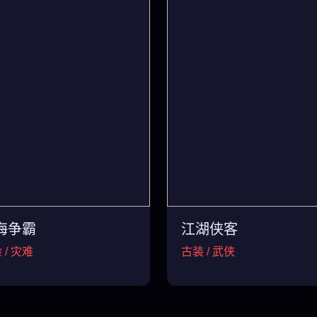
海争霸
江湖侠客
 / 灾难
古装 / 武侠