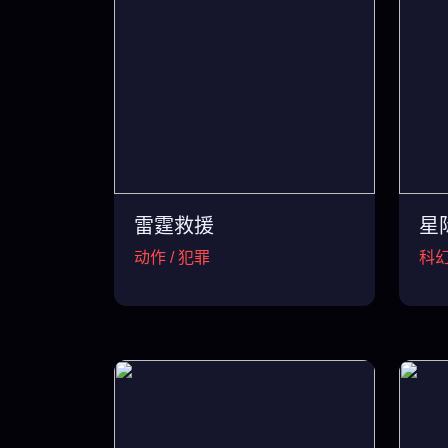
雷霆救援
星
动作 / 犯罪
科幻