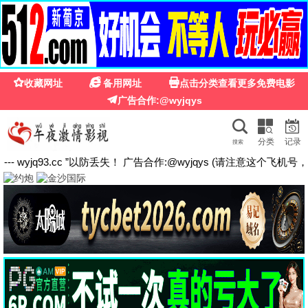
962影院
962影院 · 影视展
示平台
仅作学习展示 · 无播放功能 · 远离盗版