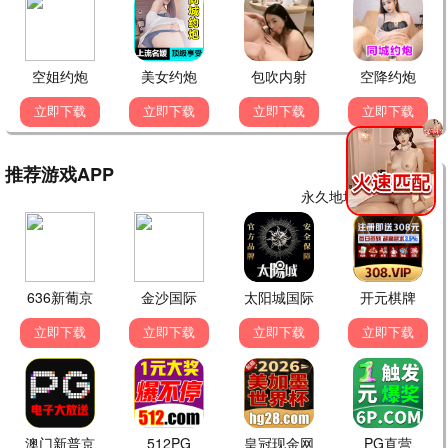
暗夜追凶
悬疑 / 惊悚