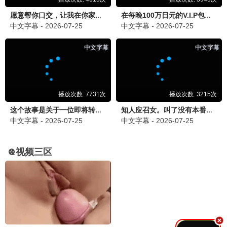
宫廷秘传
古装 / 宫斗