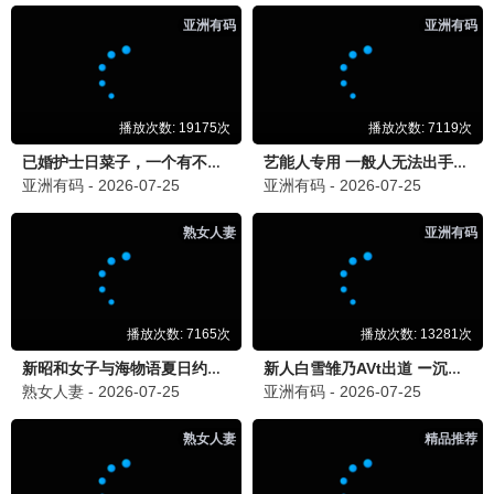
深海争霸
冒险 / 灾难