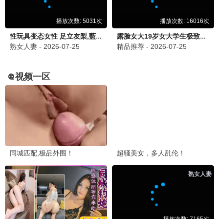
江湖侠客
古装 / 武侠