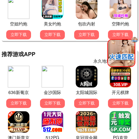
暗夜追凶
悬疑 / 惊悚