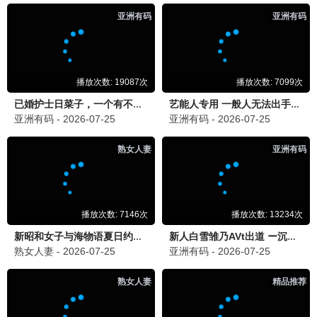
深海争霸
冒险 / 灾难