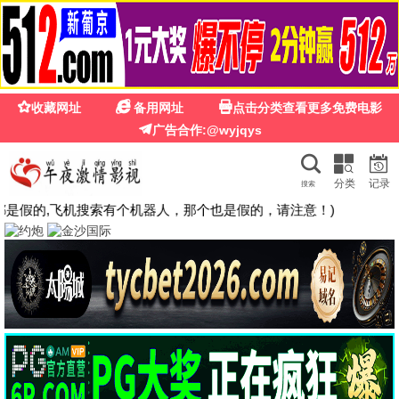
962影院
962影院 · 影视展
示平台
仅作学习展示 · 无播放功能 · 远离盗版