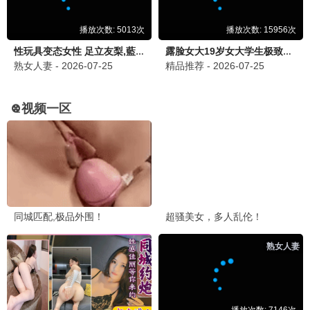
江湖侠客
古装 / 武侠