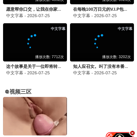
宫廷秘传
古装 / 宫斗